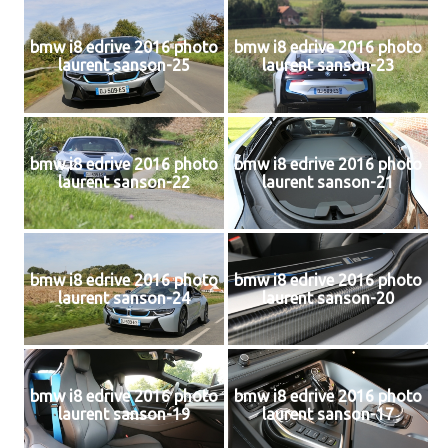
bmw i8 edrive 2016 photo
bmw i8 edrive 2016 photo
laurent sanson-25
laurent sanson-23
bmw i8 edrive 2016 photo
bmw i8 edrive 2016 photo
laurent sanson-22
laurent sanson-21
bmw i8 edrive 2016 photo
bmw i8 edrive 2016 photo
laurent sanson-24
laurent sanson-20
bmw i8 edrive 2016 photo
bmw i8 edrive 2016 photo
laurent sanson-19
laurent sanson-17