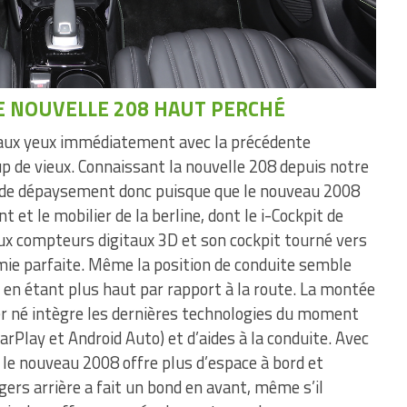
E NOUVELLE 208 HAUT PERCHÉ
e aux yeux immédiatement avec la précédente
p de vieux. Connaissant la nouvelle 208 depuis notre
as de dépaysement donc puisque que le nouveau 2008
et le mobilier de la berline, dont le i-Cockpit de
ux compteurs digitaux 3D et son cockpit tourné vers
mie parfaite. Même la position de conduite semble
 en étant plus haut par rapport à la route. La montée
er né intègre les dernières technologies du moment
arPlay et Android Auto) et d’aides à la conduite. Avec
le nouveau 2008 offre plus d’espace à bord et
ers arrière a fait un bond en avant, même s’il