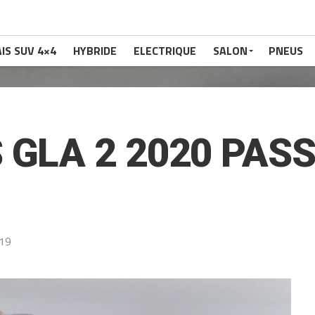
IS SUV 4×4
HYBRIDE
ELECTRIQUE
SALON
PNEUS
 GLA 2 2020 PAS
019