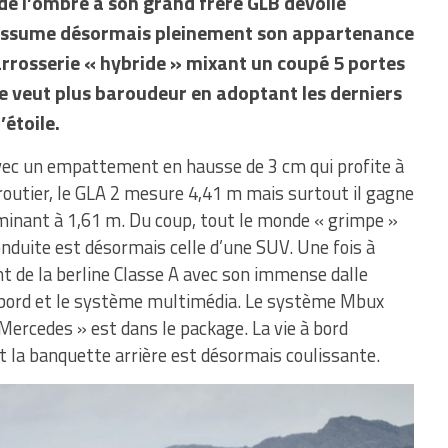
 de l’ombre à son grand frère GLB dévoilé
assume désormais pleinement son appartenance
rrosserie « hybride » mixant un coupé 5 portes
e veut plus baroudeur en adoptant les derniers
’étoile.
vec un empattement en hausse de 3 cm qui profite à
routier, le GLA 2 mesure 4,41 m mais surtout il gagne
minant à 1,61 m. Du coup, tout le monde « grimpe »
onduite est désormais celle d’une SUV. Une fois à
nt de la berline Classe A avec son immense dalle
e bord et le système multimédia. Le système Mbux
ercedes » est dans le package. La vie à bord
t la banquette arrière est désormais coulissante.