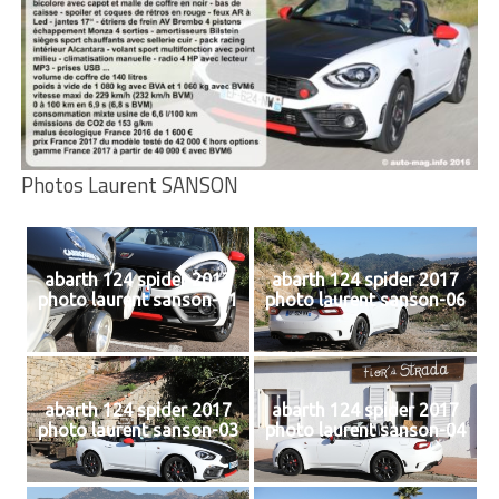
Photos Laurent SANSON
abarth 124 spider 2017
abarth 124 spider 2017
photo laurent sanson-11
photo laurent sanson-06
abarth 124 spider 2017
abarth 124 spider 2017
photo laurent sanson-03
photo laurent sanson-04