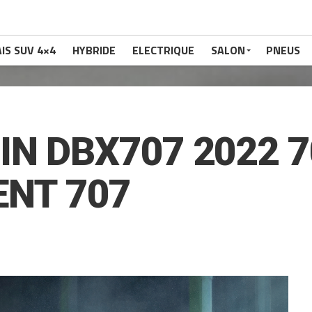
IS SUV 4×4
HYBRIDE
ELECTRIQUE
SALON
PNEUS
N DBX707 2022 7
ENT 707