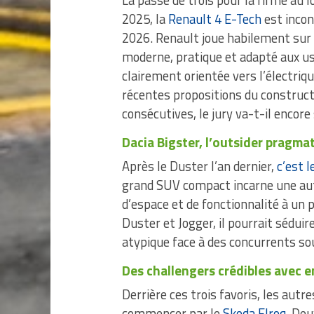
La passe de trois pour la firme au 
2025, la
Renault 4 E-Tech
est incon
2026. Renault joue habilement sur 
moderne, pratique et adapté aux us
clairement orientée vers l’électriq
récentes propositions du constructe
consécutives, le jury va-t-il encore
Dacia Bigster, l’outsider pragma
Après le Duster l’an dernier,
c’est 
grand SUV compact incarne une aut
d’espace et de fonctionnalité à un p
Duster et Jogger, il pourrait sédu
atypique face à des concurrents so
Des challengers crédibles avec e
Derrière ces trois favoris, les autre
commencer par le
Skoda Elroq
. Deu