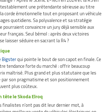
losange ? Après le Scénic E-Tech en 2024 et la R5 en
testablement une prétendante sérieuse au titre
la corde émotionnelle tout en proposant un véhicule
ages quotidiens. Sa polyvalence et sa stratégie
ue pourraient convaincre un jury déjà sensible aux
ur français. Seul bémol : après deux victoires
 se laisser séduire en sacrant la R4 ?
tique
le Bigster
qui pointe le bout de son capot en finale. Ce
re tendance forte du marché : offrir beaucoup
rix maîtrisé. Plus grand et plus statutaire que les
ire par son pragmatisme et son positionnement
uvent plus coûteux.
n tête le Skoda Elroq
s finalistes n’ont pas dit leur dernier mot, à
xième meilleure vente de véhicules électriques en