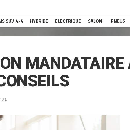
IS SUV 4×4
HYBRIDE
ELECTRIQUE
SALON
PNEUS
BON MANDATAIRE 
CONSEILS
2024