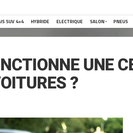
IS SUV 4×4
HYBRIDE
ELECTRIQUE
SALON
PNEUS
NCTIONNE UNE C
VOITURES ?