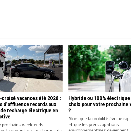
-croisé vacances été 2026 :
Hybride ou 100% électrique 
s d’affluence records aux
choix pour votre prochaine 
de recharge électrique en
?
ctive
Alors que la mobilité évolue ra
et que les préoccupations
x prochains week-ends
environnementales deviennent
cent comme les plus chargés de