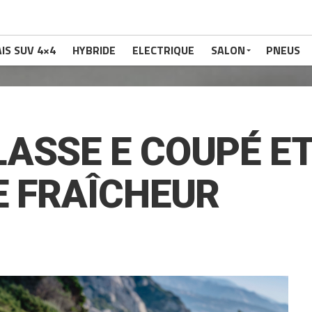
IS SUV 4×4
HYBRIDE
ELECTRIQUE
SALON
PNEUS
ASSE E COUPÉ ET
E FRAÎCHEUR