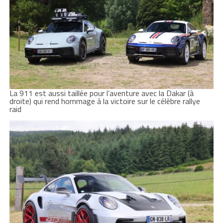
La 911 est aussi taillée pour l’aventure avec la Dakar (à
droite) qui rend hommage à la victoire sur le célèbre rallye
raid