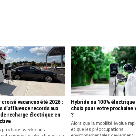
-croisé vacances été 2026 :
Hybride ou 100% électrique 
s d’affluence records aux
choix pour votre prochaine 
de recharge électrique en
?
ctive
Alors que la mobilité évolue ra
et que les préoccupations
x prochains week-ends
environnementales deviennent
cent comme les plus chargés de