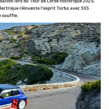
nsation lors du Tour de Corse Historique 2025.
lectrique réinvente l’esprit Turbo avec 555
 souffle.