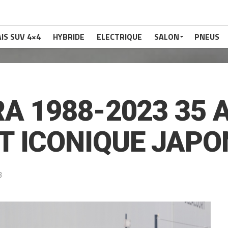
IS SUV 4×4
HYBRIDE
ELECTRIQUE
SALON
PNEUS
RA 1988-2023 35 
 ICONIQUE JAPO
3