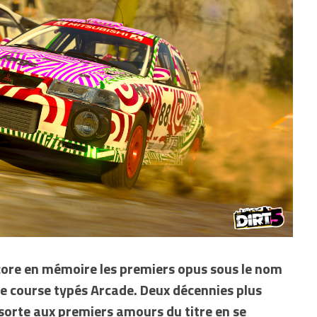
ncore en mémoire les premiers opus sous le nom
 de course typés Arcade. Deux décennies plus
 sorte aux premiers amours du titre en se