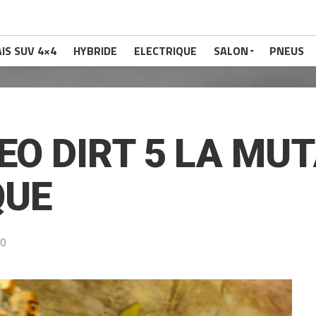
IS SUV 4×4
HYBRIDE
ELECTRIQUE
SALON
PNEUS
EO DIRT 5 LA MU
QUE
20