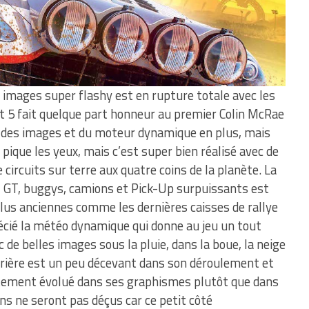
 images super flashy est en rupture totale avec les
rt 5 fait quelque part honneur au premier Colin McRae
e des images et du moteur dynamique en plus, mais
a pique les yeux, mais c’est super bien réalisé avec de
 circuits sur terre aux quatre coins de la planète. La
e, GT, buggys, camions et Pick-Up surpuissants est
lus anciennes comme les dernières caisses de rallye
écié la météo dynamique qui donne au jeu un tout
c de belles images sous la pluie, dans la boue, la neige
rrière est un peu décevant dans son déroulement et
rtement évolué dans ses graphismes plutôt que dans
ans ne seront pas déçus car ce petit côté