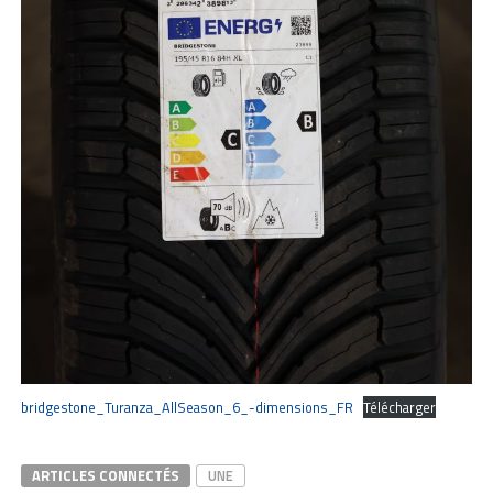
bridgestone_Turanza_AllSeason_6_-dimensions_FR
Télécharger
ARTICLES CONNECTÉS
UNE