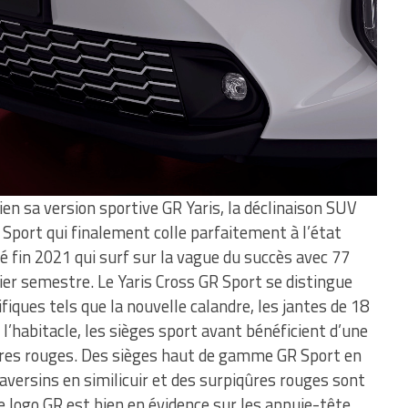
ien sa version sportive GR Yaris, la déclinaison SUV
R Sport qui finalement colle parfaitement à l’état
cé fin 2021 qui surf sur la vague du succès avec 77
er semestre. Le Yaris Cross GR Sport se distingue
fiques tels que la nouvelle calandre, les jantes de 18
 l’habitacle, les sièges sport avant bénéficient d’une
qûres rouges. Des sièges haut de gamme GR Sport en
aversins en similicuir et des surpiqûres rouges sont
e logo GR est bien en évidence sur les appuie-tête