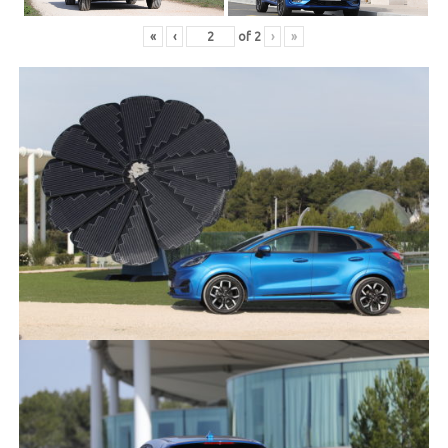
«
‹
of
2
›
»