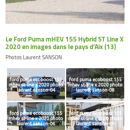
Le Ford Puma mHEV 155 Hybrid ST Line X
2020 en images dans le pays d’Aix (13)
Photos Laurent SANSON
ford puma ecoboost 155
ford puma ecoboost 155
mhev st-line x 2020 photo
mhev st-line x 2020 photo
laurent sanson-04
laurent sanson-08
ford puma ecoboost 155
ford puma ecoboost 155
mhev st-line x 2020 photo
mhev st-line x 2020 photo
laurent sanson-06
laurent sanson-09