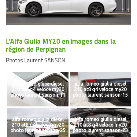
L’Alfa Giulia MY20 en images dans la
région de Perpignan
Photos Laurent SANSON
alfa romeo giulia diesel
alfa romeo giulia diesel
210 at8 q4 veloce my20
210 at8 q4 veloce my20
photo laurent sanson-11
photo laurent sanson-15
alfa romeo giulia diesel
alfa romeo giulia diesel
210 at8 q4 veloce my20
210 at8 q4 veloce my20
photo laurent sanson-25
photo laurent sanson-23