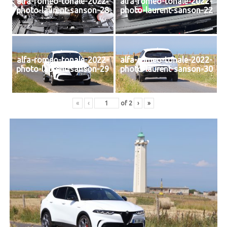
alfa-romeo-tonale-2022-
alfa-romeo-tonale-2022-
photo-laurent-sanson-28
photo-laurent-sanson-22
alfa-romeo-tonale-2022-
alfa-romeo-tonale-2022-
photo-laurent-sanson-29
photo-laurent-sanson-30
«
‹
of
2
›
»