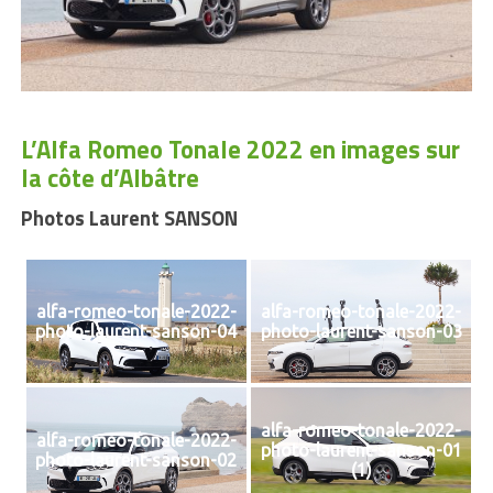
L’Alfa Romeo Tonale 2022 en images sur
la côte d’Albâtre
Photos Laurent SANSON
alfa-romeo-tonale-2022-
alfa-romeo-tonale-2022-
photo-laurent-sanson-04
photo-laurent-sanson-03
alfa-romeo-tonale-2022-
alfa-romeo-tonale-2022-
photo-laurent-sanson-01
photo-laurent-sanson-02
(1)