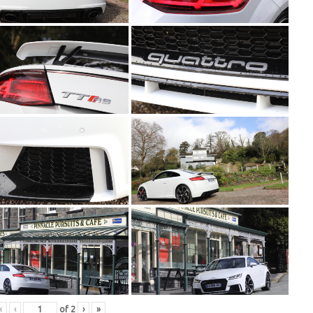
«
‹
of
2
›
»