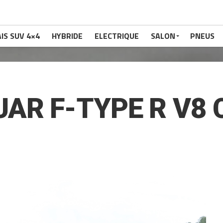
IS SUV 4×4
HYBRIDE
ELECTRIQUE
SALON
PNEUS
AR F-TYPE R V8 