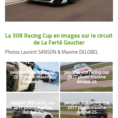
La 308 Racing Cup en images sur le circuit
de La Ferté Gaucher
Photos Laurent SANSON & Maxime DELOBEL
peugeot 308 racing cup
peugeot 308 racing cup
2017 photo maxime
2017 photo maxime
delobel-09
delobel-26
peugeot 308 racing cup
peugeot 308 racing cup
2017 photo maxime
2017 photo maxime
delobel-27
delobel-25