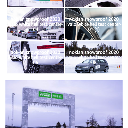
nokian snowproof 2020
nokian snowproof 2020
ivalo white hell test center-
ivalo white hell test center-
04
01 (1)
nokian snowproof 2020
nokian snowproof 2020
ivalo white hell test center-
ivalo white hell test center-
06
08