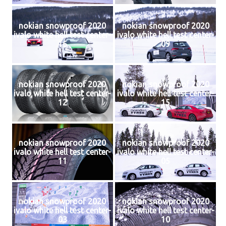
nokian snowproof 2020
nokian snowproof 2020
ivalo white hell test center-
ivalo white hell test center-
16
09
nokian snowproof 2020
nokian snowproof 2020
ivalo white hell test center-
ivalo white hell test center-
12
15
nokian snowproof 2020
nokian snowproof 2020
ivalo white hell test center-
ivalo white hell test center-
11
05
nokian snowproof 2020
nokian snowproof 2020
ivalo white hell test center-
ivalo white hell test center-
03
10