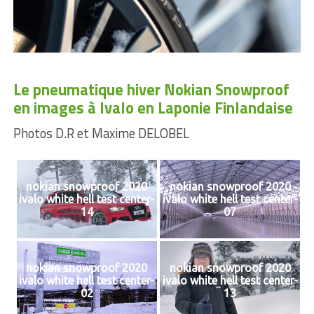
Le pneumatique hiver Nokian Snowproof
en images à Ivalo en Laponie Finlandaise
Photos D.R et Maxime DELOBEL
nokian snowproof 2020
nokian snowproof 2020
ivalo white hell test center-
ivalo white hell test center-
14
07
nokian snowproof 2020
nokian snowproof 2020
ivalo white hell test center-
ivalo white hell test center-
02
13