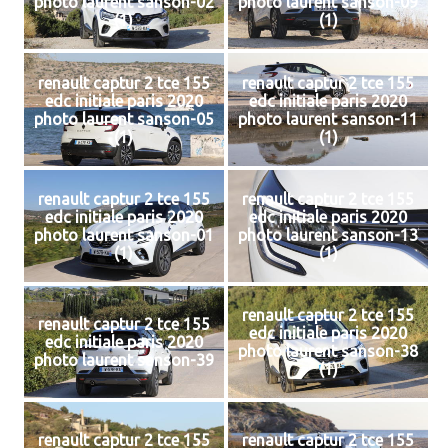
photo laurent sanson-02
photo laurent sanson-09
(1)
(1)
renault captur 2 tce 155
renault captur 2 tce 155
edc initiale paris 2020
edc initiale paris 2020
photo laurent sanson-05
photo laurent sanson-11
(1)
(1)
renault captur 2 tce 155
renault captur 2 tce 155
edc initiale paris 2020
edc initiale paris 2020
photo laurent sanson-01
photo laurent sanson-13
(1)
(1)
renault captur 2 tce 155
renault captur 2 tce 155
edc initiale paris 2020
edc initiale paris 2020
photo laurent sanson-38
photo laurent sanson-39
(1)
renault captur 2 tce 155
renault captur 2 tce 155