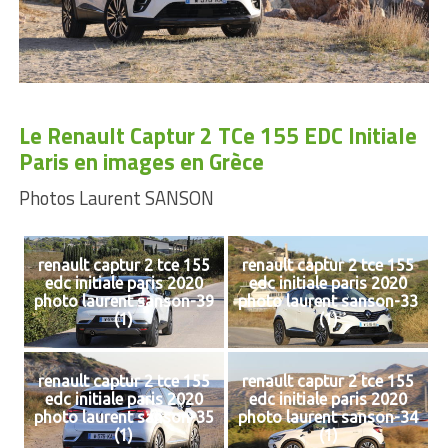
Le Renault Captur 2 TCe 155 EDC Initiale
Paris en images en Grèce
Photos Laurent SANSON
renault captur 2 tce 155
renault captur 2 tce 155
edc initiale paris 2020
edc initiale paris 2020
photo laurent sanson-39
photo laurent sanson-33
(1)
(1)
renault captur 2 tce 155
renault captur 2 tce 155
edc initiale paris 2020
edc initiale paris 2020
photo laurent sanson-35
photo laurent sanson-34
(1)
(1)