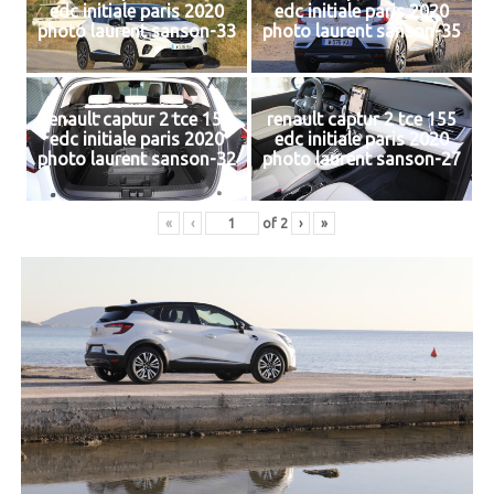
edc initiale paris 2020
edc initiale paris 2020
photo laurent sanson-33
photo laurent sanson-35
renault captur 2 tce 155
renault captur 2 tce 155
edc initiale paris 2020
edc initiale paris 2020
photo laurent sanson-32
photo laurent sanson-27
«
‹
of
2
›
»