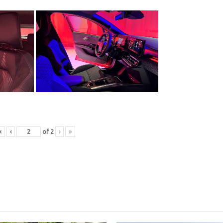
«
‹
of
2
›
»