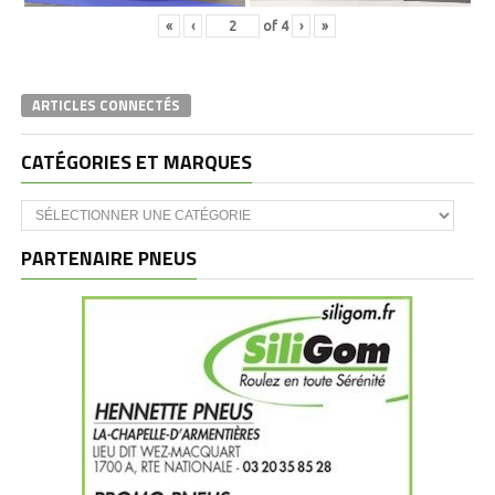
«
‹
of
4
›
»
ARTICLES CONNECTÉS
CATÉGORIES ET MARQUES
Catégories
et
marques
PARTENAIRE PNEUS