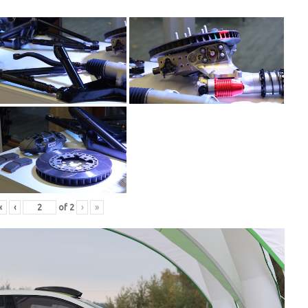
«
‹
of
2
›
»