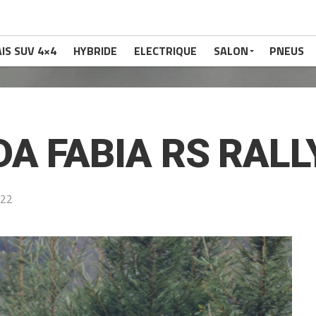
IS SUV 4×4
HYBRIDE
ELECTRIQUE
SALON
PNEUS
A FABIA RS RALL
022