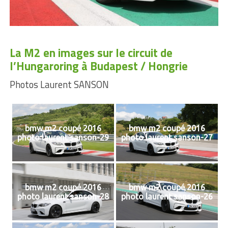
La M2 en images sur le circuit de
l’Hungaroring à Budapest / Hongrie
Photos Laurent SANSON
bmw m2 coupé 2016
bmw m2 coupé 2016
photo laurent sanson-29
photo laurent sanson-27
bmw m2 coupé 2016
bmw m2 coupé 2016
photo laurent sanson-28
photo laurent sanson-26