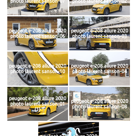
photo laurent sanson-07
photo laurent sanson-02
peugeot e-208 allure 2020
peugeot e-208 allure 2020
photo laurent sanson-06
photo laurent sanson-03
peugeot e-208 allure 2020
peugeot e-208 allure 2020
photo laurent sanson-10
photo laurent sanson-04
peugeot e-208 allure 2020
peugeot e-208 allure 2020
photo laurent sanson-01
photo laurent sanson-08
(1)