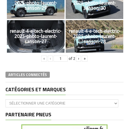
2025-photo-laurent-
2025-photo-laurent-
sanson-29
sanson-30
renault-4-e-tech-electric-
renault-4-e-tech-electric-
2025-photo-laurent-
2025-photo-laurent-
sanson-27
sanson-28
«
‹
of
2
›
»
ARTICLES CONNECTÉS
CATÉGORIES ET MARQUES
Catégories
et
marques
PARTENAIRE PNEUS