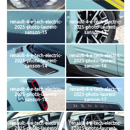
renault-4-e-tech-electric-
renault-4-e-tech-electric-
2025-photo-laurent-
2025-photo-laurent-
sanson-15
sanson-13
renault-4-e-tech-electric-
renault-4-e-tech-electric-
2025-photo-laurent-
2025-photo-laurent-
sanson-14
sanson-16
renault-4-e-tech-electric-
renault-4-e-tech-electric-
2025-photo-laurent-
2025-photo-laurent-
sanson-18
sanson-17
renault-4-e-tech-electric-
renault-4-e-tech-electric-
2025-photo-laurent-
2025-photo-laurent-