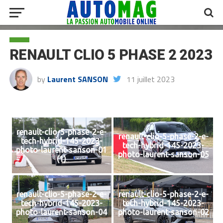
RENAULT CLIO 5 PHASE 2 2023
by
Laurent SANSON
11 juillet 2023
renault-clio-5-phase-2-e-
renault-clio-5-phase-2-e-
tech-hybrid-145-2023-
tech-hybrid-145-2023-
photo-laurent-sanson-01
photo-laurent-sanson-05
(1)
renault-clio-5-phase-2-e-
renault-clio-5-phase-2-e-
tech-hybrid-145-2023-
tech-hybrid-145-2023-
photo-laurent-sanson-04
photo-laurent-sanson-02