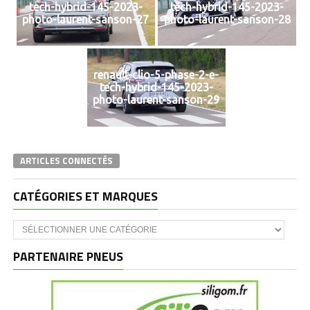
tech-hybrid-145-2023-
tech-hybrid-145-2023-
photo-laurent-sanson-27
photo-laurent-sanson-28
renault-clio-5-phase-2-e-
tech-hybrid-145-2023-
photo-laurent-sanson-29
ARTICLES CONNECTÉS
CATÉGORIES ET MARQUES
Catégories
et
marques
PARTENAIRE PNEUS