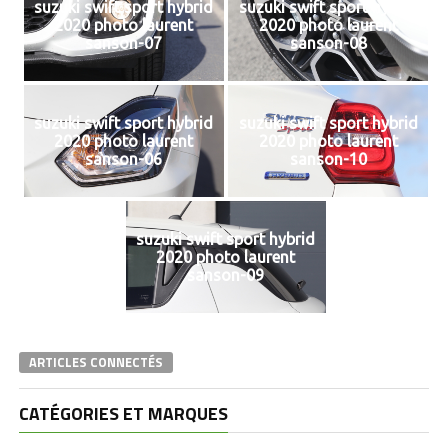
suzuki swift sport hybrid
suzuki swift sport hybrid
2020 photo laurent
2020 photo laurent
sanson-07
sanson-08
suzuki swift sport hybrid
suzuki swift sport hybrid
2020 photo laurent
2020 photo laurent
sanson-06
sanson-10
suzuki swift sport hybrid
2020 photo laurent
sanson-09
ARTICLES CONNECTÉS
CATÉGORIES ET MARQUES