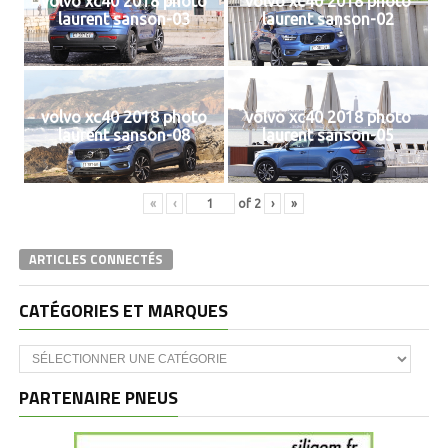
volvo xc40 2018 photo
volvo xc40 2018 photo
laurent sanson-03
laurent sanson-02
volvo xc40 2018 photo
volvo xc40 2018 photo
laurent sanson-08
laurent sanson-05
«
‹
of
2
›
»
ARTICLES CONNECTÉS
CATÉGORIES ET MARQUES
Catégories
et
marques
PARTENAIRE PNEUS