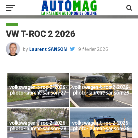
VW T-ROC 2 2026
by
Laurent SANSON
9 février 2026
volkswagen-t-roc-2-2026-
volkswagen-t-roc-2-2026-
photo-laurent-sanson-27
photo-laurent-sanson-29
volkswagen-t-roc-2-2026-
volkswagen-t-roc-2-2026-
photo-laurent-sanson-28
photo-laurent-sanson-26