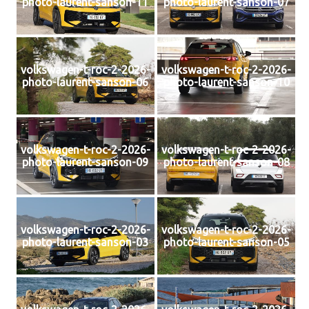
photo-laurent-sanson-11
photo-laurent-sanson-07
volkswagen-t-roc-2-2026-
volkswagen-t-roc-2-2026-
photo-laurent-sanson-06
photo-laurent-sanson-10
volkswagen-t-roc-2-2026-
volkswagen-t-roc-2-2026-
photo-laurent-sanson-09
photo-laurent-sanson-08
volkswagen-t-roc-2-2026-
volkswagen-t-roc-2-2026-
photo-laurent-sanson-03
photo-laurent-sanson-05