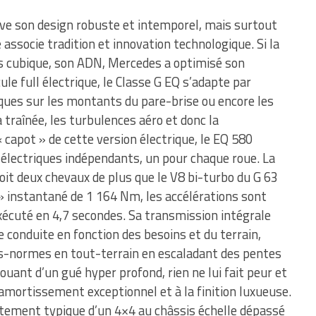
ve son design robuste et intemporel, mais surtout
 associe tradition et innovation technologique. Si la
s cubique, son ADN, Mercedes a optimisé son
 full électrique, le Classe G EQ s’adapte par
es sur les montants du pare-brise ou encore les
 traînée, les turbulences aéro et donc la
capot » de cette version électrique, le EQ 580
lectriques indépendants, un pour chaque roue. La
oit deux chevaux de plus que le V8 bi-turbo du G 63
 instantané de 1 164 Nm, les accélérations sont
écuté en 4,7 secondes. Sa transmission intégrale
e conduite en fonction des besoins et du terrain,
rs-normes en tout-terrain en escaladant des pentes
uant d’un gué hyper profond, rien ne lui fait peur et
l’amortissement exceptionnel et à la finition luxueuse.
rtement typique d’un 4×4 au châssis échelle dépassé