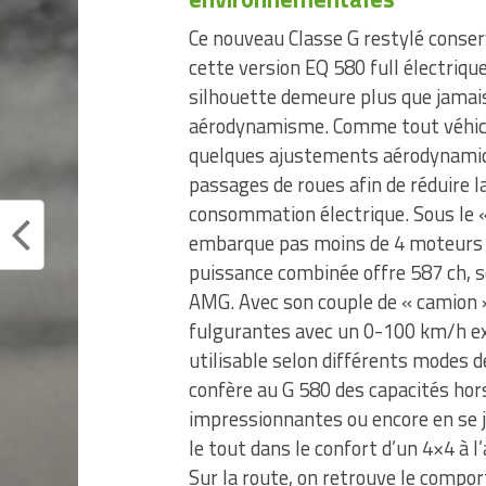
Ce nouveau Classe G restylé conser
cette version EQ 580 full électrique
silhouette demeure plus que jamai
aérodynamisme. Comme tout véhicule
quelques ajustements aérodynamiqu
passages de roues afin de réduire la
consommation électrique. Sous le « 
embarque pas moins de 4 moteurs é
puissance combinée offre 587 ch, s
AMG. Avec son couple de « camion »
fulgurantes avec un 0-100 km/h ex
utilisable selon différents modes d
confère au G 580 des capacités ho
impressionnantes ou encore en se jo
le tout dans le confort d’un 4×4 à 
Sur la route, on retrouve le compo