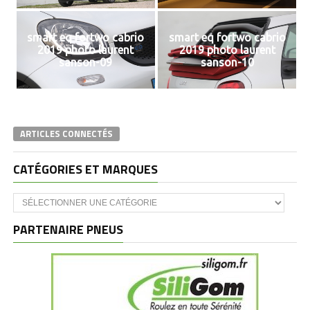
smart eq fortwo cabrio
smart eq fortwo cabrio
2019 photo laurent
2019 photo laurent
sanson-09
sanson-10
ARTICLES CONNECTÉS
CATÉGORIES ET MARQUES
Catégories
et
marques
PARTENAIRE PNEUS