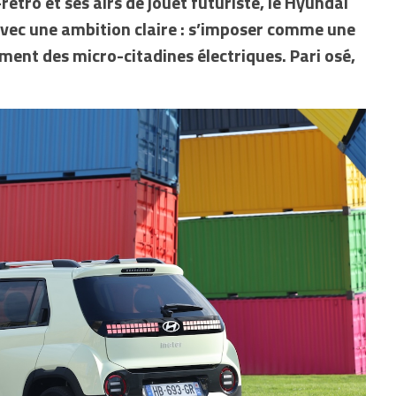
rétro et ses airs de jouet futuriste, le Hyundai
avec une ambition claire : s’imposer comme une
ment des micro-citadines électriques. Pari osé,