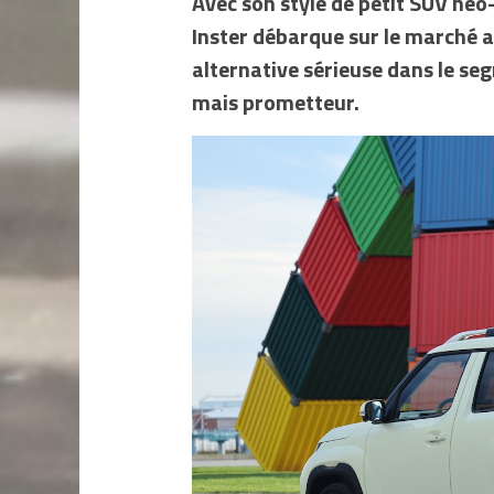
Avec son style de petit SUV néo-
Inster débarque sur le marché 
alternative sérieuse dans le seg
mais prometteur.