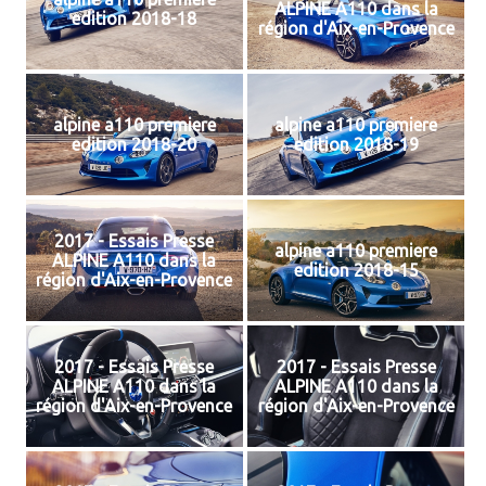
ALPINE A110 dans la
edition 2018-18
région d'Aix-en-Provence
alpine a110 premiere
alpine a110 premiere
edition 2018-20
edition 2018-19
2017 - Essais Presse
alpine a110 premiere
ALPINE A110 dans la
edition 2018-15
région d'Aix-en-Provence
2017 - Essais Presse
2017 - Essais Presse
ALPINE A110 dans la
ALPINE A110 dans la
région d'Aix-en-Provence
région d'Aix-en-Provence