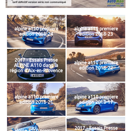
alpine a110 premiere
alpine a110 premiere
edition 2018-24
edition 2018-23
2017 - Essais Presse
alpine a110 premiere
ALPINE A110 dans la
edition 2018-22
région d'Aix-en-Provence
alpine a110 premiere
alpine a110 premiere
edition 2018-21
edition 2018-17
2017 - Essais Presse
alpine a110 premiere