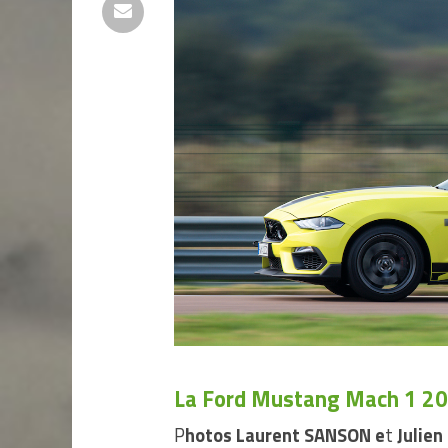
La Ford Mustang Mach 1 202
P
hotos Laurent SANSON
e
t
Julien