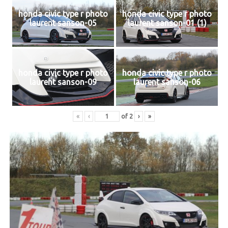
honda civic type r photo
honda civic type r photo
laurent sanson-05
laurent sanson-01 (1)
honda civic type r photo
honda civic type r photo
laurent sanson-09
laurent sanson-06
«
‹
of
2
›
»