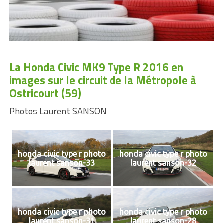
La Honda Civic MK9 Type R 2016 en
images sur le circuit de la Métropole à
Ostricourt (59)
Photos Laurent SANSON
honda civic type r photo
honda civic type r photo
laurent sanson-33
laurent sanson-32
honda civic type r photo
honda civic type r photo
laurent sanson-31
laurent sanson-28