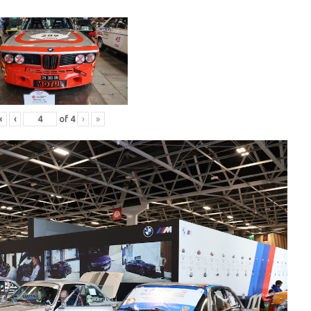
«
‹
of
4
›
»