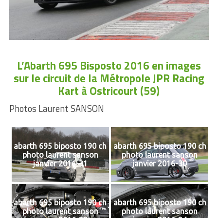
L’Abarth 695 Bisposto 2016 en images
sur le circuit de la Métropole JPR Racing
Kart à Ostricourt (59)
Photos Laurent SANSON
abarth 695 biposto 190 ch
abarth 695 biposto 190 ch
photo laurent sanson
photo laurent sanson
janvier 2016-31
janvier 2016-30
abarth 695 biposto 190 ch
abarth 695 biposto 190 ch
photo laurent sanson
photo laurent sanson