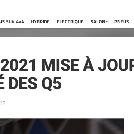
IS SUV 4×4
HYBRIDE
ELECTRIQUE
SALON
PNEUS
 2021 MISE À JOU
 DES Q5
020