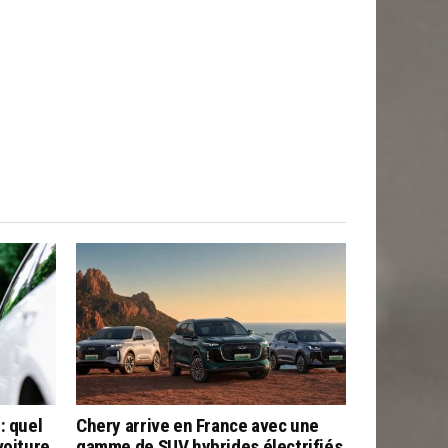
: quel
Chery arrive en France avec une
voiture
gamme de SUV hybrides électrifiés