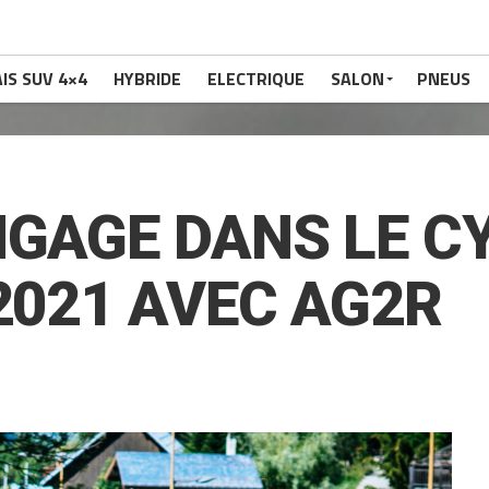
IS SUV 4×4
HYBRIDE
ELECTRIQUE
SALON
PNEUS
NGAGE DANS LE C
 2021 AVEC AG2R