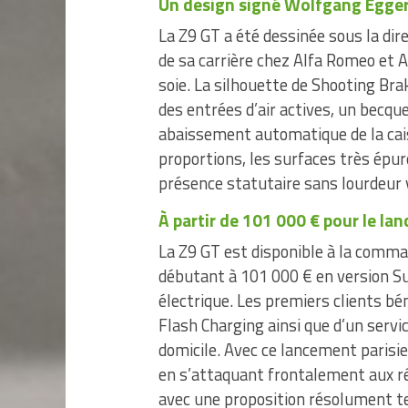
Un design signé Wolfgang Egge
La Z9 GT a été dessinée sous la dir
de sa carrière chez Alfa Romeo et Au
soie. La silhouette de Shooting Bra
des entrées d’air actives, un becq
abaissement automatique de la caiss
proportions, les surfaces très épur
présence statutaire sans lourdeur v
À partir de 101 000 € pour le la
La Z9 GT est disponible à la comma
débutant à 101 000 € en version S
électrique. Les premiers clients bé
Flash Charging ainsi que d’un servic
domicile. Avec ce lancement parisie
en s’attaquant frontalement aux 
avec une proposition résolument t