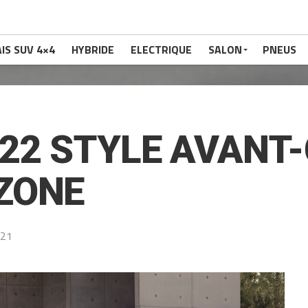
IS SUV 4×4
HYBRIDE
ELECTRIQUE
SALON
PNEUS
022 STYLE AVANT
ZONE
021