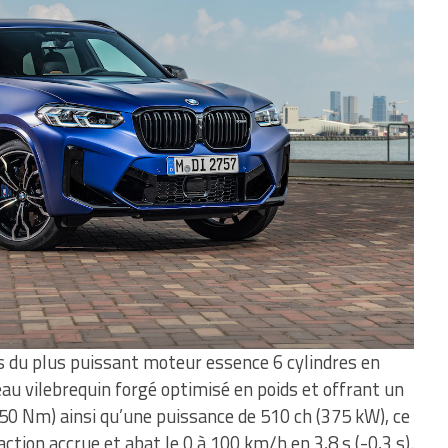
 du plus puissant moteur essence 6 cylindres en
au vilebrequin forgé optimisé en poids et offrant un
0 Nm) ainsi qu’une puissance de 510 ch (375 kW), ce
ction accrue et abat le 0 à 100 km/h en 3,8 s (-0,3 s).