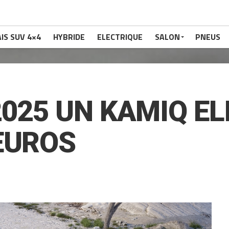
IS SUV 4×4
HYBRIDE
ELECTRIQUE
SALON
PNEUS
2025 UN KAMIQ E
EUROS